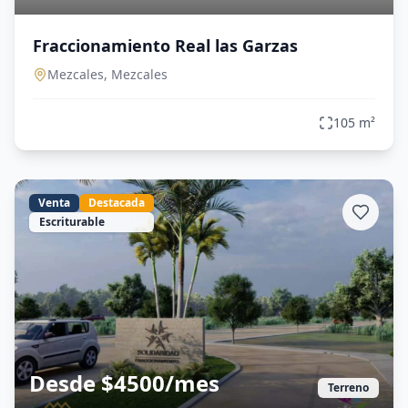
Fraccionamiento Real las Garzas
Mezcales,
Mezcales
105
m²
Venta
Destacada
Escriturable
Desde $4500/mes
Terreno