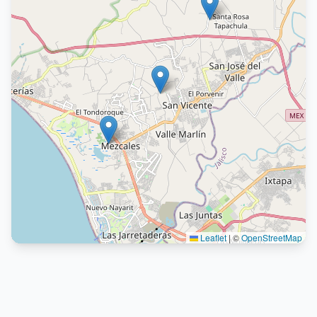
Leaflet
|
©
OpenStreetMap