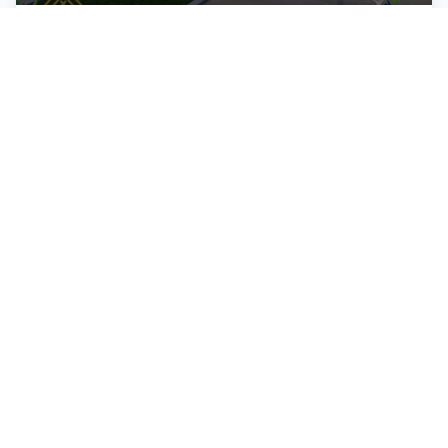
Fraccionamiento Solidaridad
San Vicente,
San Vicente
105
m²
Venta
Destacada
Ejidatario
Desde $3998/mes
Terreno