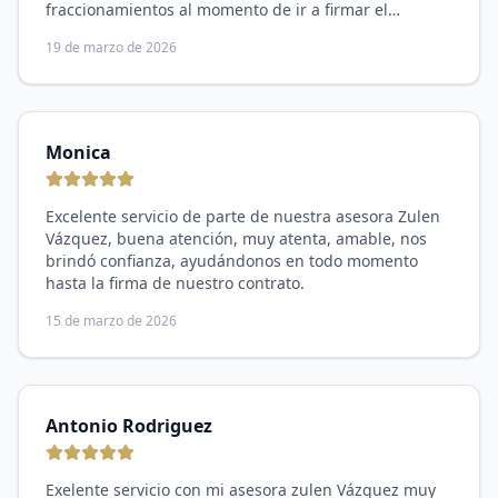
fraccionamientos al momento de ir a firmar el
contrato él siempre estuvo ahí el personal muy
19 de marzo de 2026
amable usted siempre apoyando para facilitar los
trámites y pues haciendo así todos los ajustes que
fueran necesarios para poder realizar el contrato
muchas gracias Jair por estar pendiente siempre.
Monica
Excelente servicio de parte de nuestra asesora Zulen
Vázquez, buena atención, muy atenta, amable, nos
brindó confianza, ayudándonos en todo momento
hasta la firma de nuestro contrato.
15 de marzo de 2026
Antonio Rodriguez
Exelente servicio con mi asesora zulen Vázquez muy