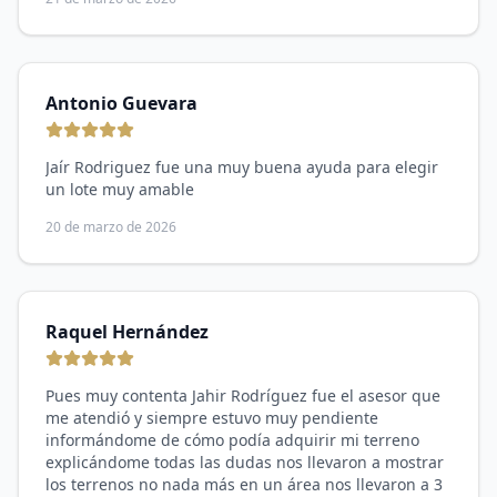
muy amablemente nos responde nuestras dudas es
muy amable sin duda estamos muy contentos mi
esposo y yo por el excelente trato y servicio que nos
brindó … Queda recomendado al 💯 Nuestro asesor
JAIR RODRIGUEZ…. 👍🏽
Antonio Guevara
Jaír Rodriguez fue una muy buena ayuda para elegir
un lote muy amable
20 de marzo de 2026
Raquel Hernández
Pues muy contenta Jahir Rodríguez fue el asesor que
me atendió y siempre estuvo muy pendiente
informándome de cómo podía adquirir mi terreno
explicándome todas las dudas nos llevaron a mostrar
los terrenos no nada más en un área nos llevaron a 3